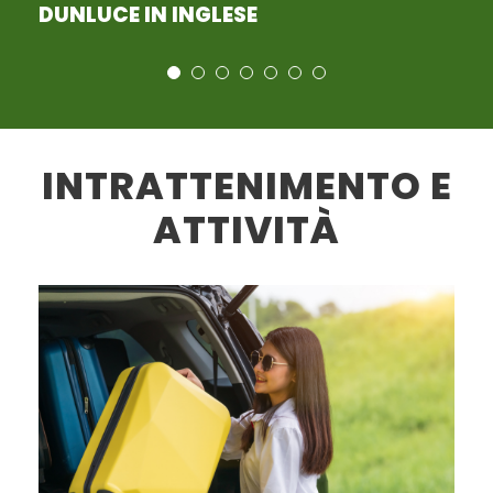
INTRATTENIMENTO E
ATTIVITÀ
TICKET D’INGRESSO ALLA
Da
DISTILLERIA DI WHISKEY
€28
IRLANDESE ROE & CO.