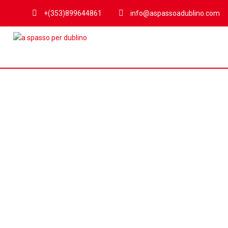
+(353)899644861
info@aspassoadublino.com