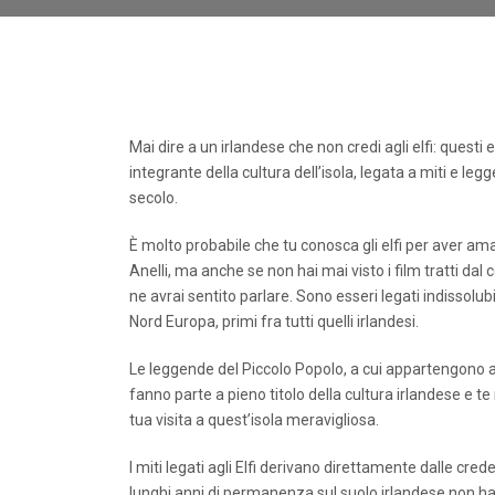
Mai dire a un irlandese che non credi agli elfi: quest
integrante della cultura dell’isola, legata a miti e 
secolo.
È molto probabile che tu conosca gli elfi per aver ama
Anelli, ma anche se non hai mai visto i film tratti dal c
ne avrai sentito parlare. Sono esseri legati indissolub
Nord Europa, primi fra tutti quelli irlandesi.
Le leggende del Piccolo Popolo, a cui appartengono an
fanno parte a pieno titolo della cultura irlandese e te
tua visita a quest’isola meravigliosa.
I miti legati agli Elfi derivano direttamente dalle crede
lunghi anni di permanenza sul suolo irlandese non h