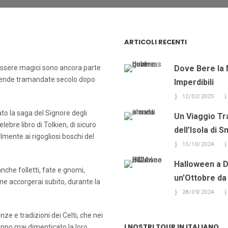
ARTICOLI RECENTI
i essere magici sono ancora parte
Dove Bere la 
leggende tramandate secolo dopo
Imperdibili
12/02/2025
to la saga del Signore degli
Un Viaggio Tr
elebre libro di Tolkien, di sicuro
dell’Isola di 
ilmente ai rigogliosi boschi del
15/10/2024
Halloween a Du
che folletti, fate e gnomi,
un’Ottobre da
 ne accorgerai subito, durante la
28/09/2024
nze e tradizioni dei Celti, che nei
I NOSTRI TOUR IN ITALIANO
anno mai dimenticato la loro