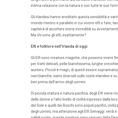
intima relazione con la natura e con tutte le sue forme
Gli irlandesi hanno ereditato questa sensibilità e van
mondo mistico e parallelo in cui vivono elfi e fate, tan
capiterà di ascoltare storie incredibili su avvistamenti 
Ma chi sono gli elfi, esattamente?
Elfi e folklore nell’Irlanda di oggi
Gli Elfi sono creature magiche, che possono vivere fi
per tratti delicati, pelle bianchissima, lunghe orecc
austero. Piccoli e magri, di questi essere soprannatura
navi bianche, siano sbarcati sulle coste irlandesi e s
ben prima dell’arrivo degli uomini.
Di piccola statura e natura pacifica, degli Elfi viene 
delle donne e l’alto livello di civiltà espresso dalla loro 
del Sole e quelli dei Boschi sono popoli pacifici, civili
degli uomini, ma attenzione agli Elfi Selvaggi: verdi e
pallidi cugini, queste creature sono seguaci della Dea