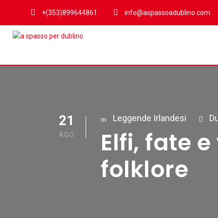
+(353)899644861
info@aspassoadublino.com
21
Leggende Irlandesi
Du
Elfi, fate 
AGO
folklore