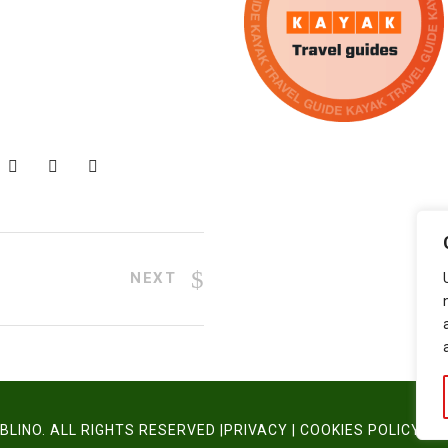
NEXT
LINO. ALL RIGHTS RESERVED |
PRIVACY
|
COOKIES POLICY
|
W