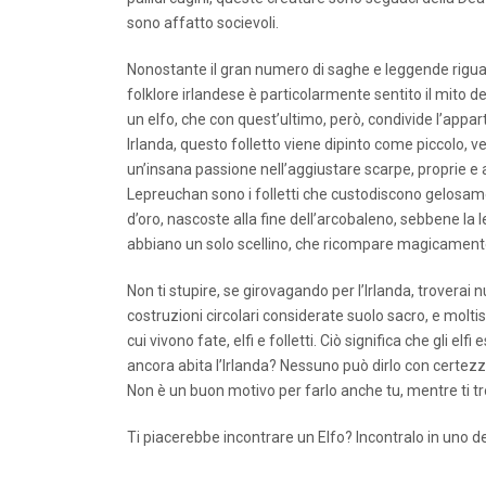
sono affatto socievoli.
Nonostante il gran numero di saghe e leggende riguarda
folklore irlandese è particolarmente sentito il mito d
un elfo, che con quest’ultimo, però, condivide l’appar
Irlanda, questo folletto viene dipinto come piccolo, ve
un’insana passione nell’aggiustare scarpe, proprie e altr
Lepreuchan sono i folletti che custodiscono gelosa
d’oro, nascoste alla fine dell’arcobaleno, sebbene la 
abbiano un solo scellino, che ricompare magicament
Non ti stupire, se girovagando per l’Irlanda, troverai 
costruzioni circolari considerate suolo sacro, e moltissi
cui vivono fate, elfi e folletti. Ciò significa che gli elf
ancora abita l’Irlanda? Nessuno può dirlo con certezza
Non è un buon motivo per farlo anche tu, mentre ti tr
Ti piacerebbe incontrare un Elfo? Incontralo in uno de