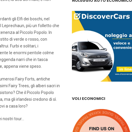
NOLEGGIO AUTO ECONOMICO
nti gli Elfi dei boschi, nel
el Leprechaun, più un folletto che
tenenza al Piccolo Popolo. In
stito di verde o rosso, con
ui. Furbi e solitari, i
mente le enormi pentole colme
leggenda narri che in tasca
e, appena viene speso.
numerosi Fairy Forts, antiche
mi Fairy Trees, gli alberi sacri in
i esistono? Che il Piccolo Popolo
VOLI ECONOMICI
, ma gli irlandesi credono di sì.
ovi a casa loro?
i nostri tour…