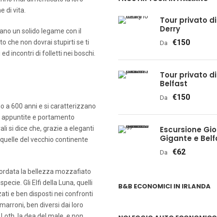
 di vita.
Tour privato di 
Derry
tano un solido legame con il
€150
to che non dovrai stupirti se ti
Da
ed incontri di folletti nei boschi.
Tour privato di 
Belfast
€150
Da
no a 600 anni e si caratterizzano
hie appuntite e portamento
li si dice che, grazie a eleganti
Escursione Gio
Gigante e Belfa
u quelle del vecchio continente
€62
Da
ricordata la bellezza mozzafiato
specie. Gli Elfi della Luna, quelli
B&B ECONOMICI IN IRLANDA
zzati e ben disposti nei confronti
 marroni, ben diversi dai loro
 Loth, la dea del male, e non