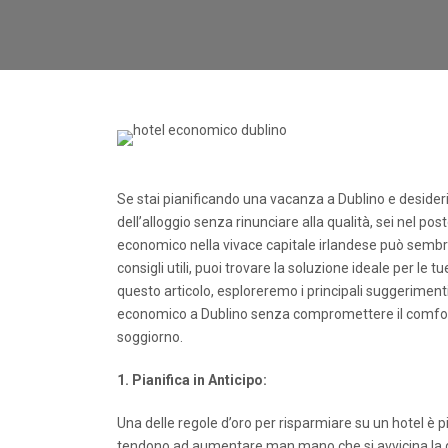
Se stai pianificando una vacanza a Dublino e desideri
dell’alloggio senza rinunciare alla qualità, sei nel pos
economico nella vivace capitale irlandese può sembr
consigli utili, puoi trovare la soluzione ideale per le t
questo articolo, esploreremo i principali suggerimenti
economico a Dublino senza compromettere il comfort
soggiorno.
1. Pianifica in Anticipo:
Una delle regole d’oro per risparmiare su un hotel è pia
tendono ad aumentare man mano che si avvicina la da