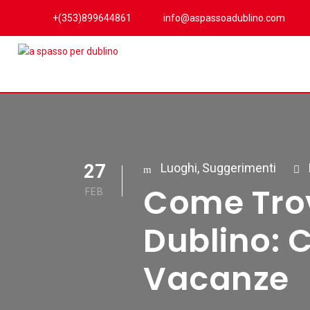
+(353)899644861
info@aspassoadublino.com
27
Luoghi
,
Suggerimenti
Come Trov
FEB
Dublino: C
Vacanze