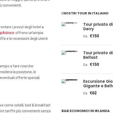
iù convenienti.
I NOSTRI TOUR IN ITALIANO
Tour privato di 
ontare i prezzi degli hotel a
Derry
ipAdvisor
offrono un’ampia
€150
Da
fe e le recensioni degli utenti
Tour privato di 
Belfast
€150
Da
 tempo a fare ricerche
nsidera la posizione, le
e eventuali offerte speciali
Escursione Gio
Gigante e Belfa
€62
Da
tive come ostelli, bed & breakfast
B&B ECONOMICI IN IRLANDA
re tariffe più convenienti senza