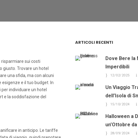
ARTICOLI RECENTI
Dove Bere la 
 risparmiare sui costi
Imperdibili
to giusto. Trovare un hotel
are una sfida, ma con alcuni
12/02/2025
ue esigenze e il tuo budget. In
Un Viaggio Tr
 per individuare un hotel
dell’Isola di 
 e la soddisfazione del
15/10/2024
Halloween a Du
un’Ottobre da
nificare in anticipo. Le tariffe
28/09/2024
ta di viaggio, quindi prenotare