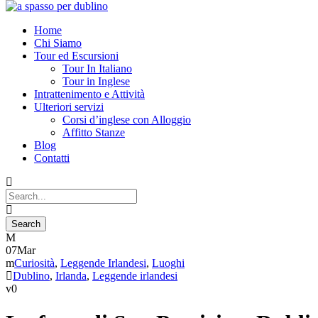
Home
Chi Siamo
Tour ed Escursioni
Tour In Italiano
Tour in Inglese
Intrattenimento e Attività
Ulteriori servizi
Corsi d’inglese con Alloggio
Affitto Stanze
Blog
Contatti
07
Mar
Curiosità
,
Leggende Irlandesi
,
Luoghi
Dublino
,
Irlanda
,
Leggende irlandesi
0