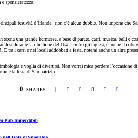
a e spensieratezza.
 principali festività d’Irlanda, non c’è alcun dubbio. Non importa che Sa
n scena una grande kermesse, a base di parate, carri, musica, balli e cost
i irlandesi durante la ribellione del 1641 contro gli inglesi, è anche il col
à. E tra i carri e nei locali addobbati a festa, noterai anche un altra pres
 simbologia e voglia di divertirsi. Non vorrai mica perdere l’occasione di
ante la festa di San patrizio.
0
SHARES
ai Pub Imperdibili
 dell’Isola di Smeraldo