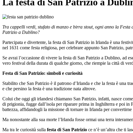
La festa di San Patrizio a Dubli
Tra cappelli verdi, stufato di manzo e birra stout, ogni anno la Festa 
Patrizio a Dublino?
Partecipata e divertente, la festa di San Patrizio in Irlanda è una festi
nel 1631 come festa religiosa, per celebrare appunto San Patrizio, patr
Se avrai l’occasione di vivere la festa di San Patrizio a Dublino, ad es
vero festival della durata di qualche giorno, che riempie la città di verd
Festa di San Patrizio: simboli e curiosità
Stabilito che San Patrizio è il patrono d’Irlanda e che la festa è una t
e che persino la festa è una tradizione nata altrove.
Colui che oggi gli irlandesi chiamano San Patrizio, infatti, nasce com
di prigionia, fugge dall’isola per riparare prima in Inghilterra e poi i
battezza, affidandogli la missione di tornare in Irlanda per convertirne 
Ma nonostante alla sua morte l’Irlanda fosse ormai una terra interamente
Ma tra le curiosità sulla
festa di San Patrizio
ce n’è un’altra che ti la