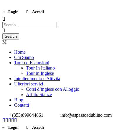
Login
Accedi
Home
Chi Siamo
Tour ed Escursioni
Tour In Italiano
Tour in Inglese
Intrattenimento e Attività
Ulteriori servizi
Corsi d’inglese con Alloggio
Affitto Stanze
Blog
Contatti
+(353)899644861
info@aspassoadublino.com
Login
Accedi