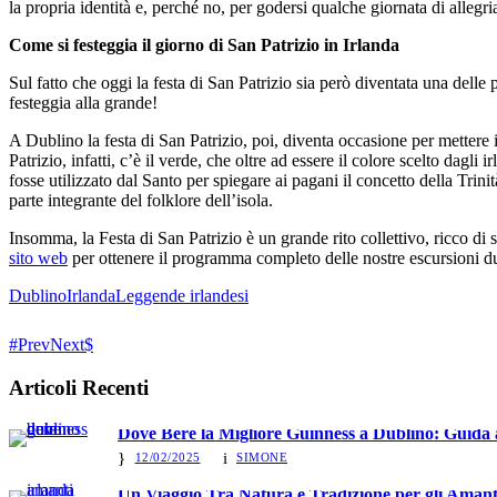
la propria identità e, perché no, per godersi qualche giornata di allegri
Come si festeggia il giorno di San Patrizio in Irlanda
Sul fatto che oggi la festa di San Patrizio sia però diventata una delle
festeggia alla grande!
A Dublino la festa di San Patrizio, poi, diventa occasione per mettere i
Patrizio, infatti, c’è il verde, che oltre ad essere il colore scelto dagl
fosse utilizzato dal Santo per spiegare ai pagani il concetto della Trinit
parte integrante del folklore dell’isola.
Insomma, la Festa di San Patrizio è un grande rito collettivo, ricco di
sito web
per ottenere il programma completo delle nostre escursioni dur
Dublino
Irlanda
Leggende irlandesi
Prev
Next
Articoli Recenti
Dove Bere la Migliore Guinness a Dublino: Guida 
12/02/2025
SIMONE
Un Viaggio Tra Natura e Tradizione per gli Amanti