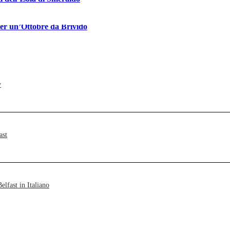
per un’Ottobre da Brivido
y
ast
elfast in Italiano