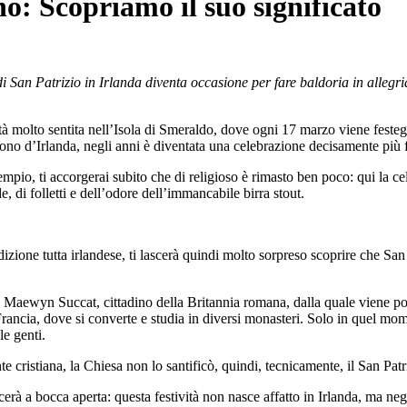
no: Scopriamo il suo significato
di San Patrizio in Irlanda diventa occasione per fare baldoria in allegri
vità molto sentita nell’Isola di Smeraldo, dove ogni 17 marzo viene festegg
ono d’Irlanda, negli anni è diventata una celebrazione decisamente più f
empio, ti accorgerai subito che di religioso è rimasto ben poco: qui la ce
e, di folletti e dell’odore dell’immancabile birra stout.
radizione tutta irlandese, ti lascerà quindi molto sorpreso scoprire che S
e Maewyn Succat, cittadino della Britannia romana, dalla quale viene port
n Francia, dove si converte e studia in diversi monasteri. Solo in quel m
le genti.
 cristiana, la Chiesa non lo santificò, quindi, tecnicamente, il San Patr
scerà a bocca aperta: questa festività non nasce affatto in Irlanda, ma neg