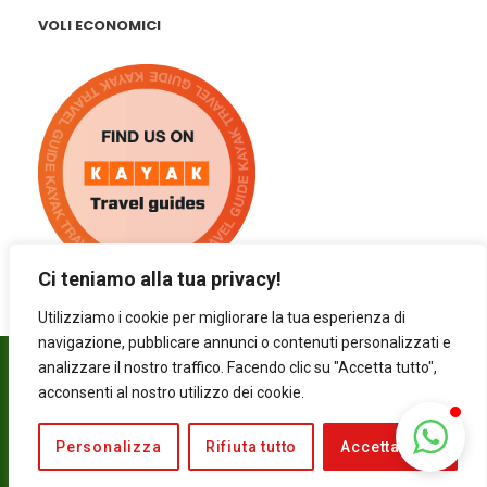
VOLI ECONOMICI
Ci teniamo alla tua privacy!
Utilizziamo i cookie per migliorare la tua esperienza di
navigazione, pubblicare annunci o contenuti personalizzati e
analizzare il nostro traffico. Facendo clic su "Accetta tutto",
COPYRIGHT © 2025 A SPASSO PER DUBLINO. ALL
acconsenti al nostro utilizzo dei cookie.
RIGHTS RESERVED |
PRIVACY
|
COOKIES POLICY
|
WEBSITE DESIGN BY CREATIVE FACTORY
Personalizza
Rifiuta tutto
Accetta tutto