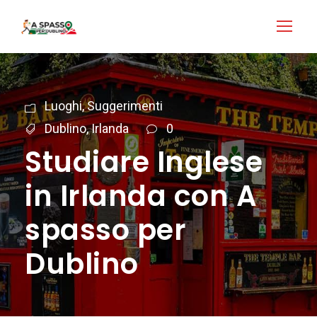
Login
Accedi
Luoghi
,
Suggerimenti
Dublino
,
Irlanda
0
Studiare Inglese
in Irlanda con A
spasso per
Dublino