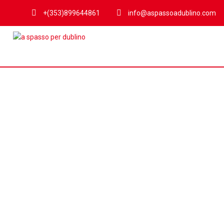
+(353)899644861
info@aspassoadublino.com
Tag
Trasporti