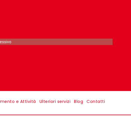
cessivo
imento e Attività
Ulteriori servizi
Blog
Contatti