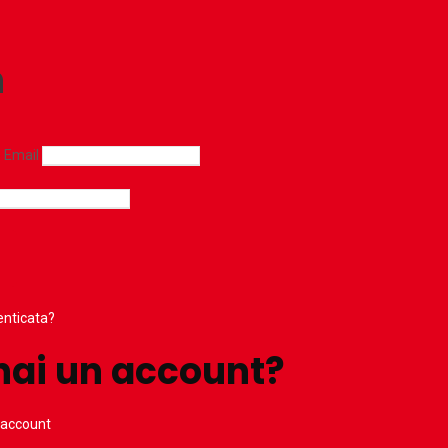
n
 Email
nticata?
hai un account?
 account