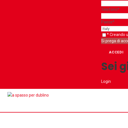
Telefono
*
Paese
*
* Creando u
Si prega di acc
Sei g
Login