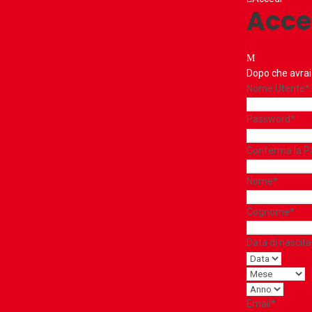
Acce
Dopo che avrai c
Nome Utente
*
Password
*
Conferma la 
Nome
*
Cognome
*
Data di nascita
Email
*