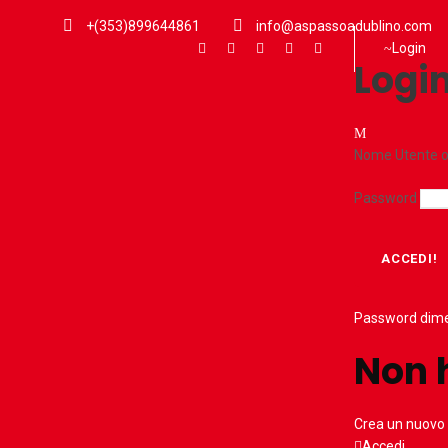
+(353)899644861
info@aspassoadublino.com
Login
Logi
Nome Utente o
Password
Password dime
Non 
Crea un nuovo
Accedi