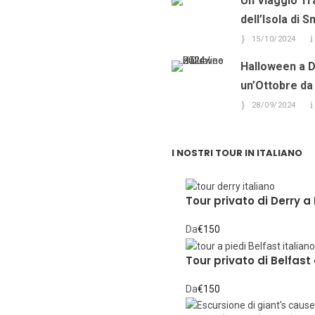
Un Viaggio Tr
dell’Isola di 
15/10/2024
Halloween a Du
un’Ottobre da
28/09/2024
I NOSTRI TOUR IN ITALIANO
Tour privato di Derry a P
Da
€150
Tour privato di Belfast a
Da
€150