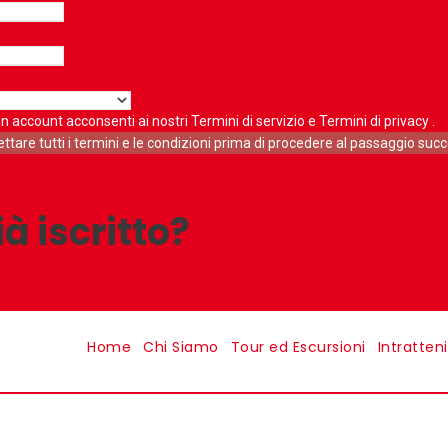
n account acconsenti ai nostri
Termini di servizio
e
Termini di privacy
.
ettare tutti i termini e le condizioni prima di procedere al passaggio suc
ià iscritto?
Home
Chi Siamo
Tour ed Escursioni
Intratten