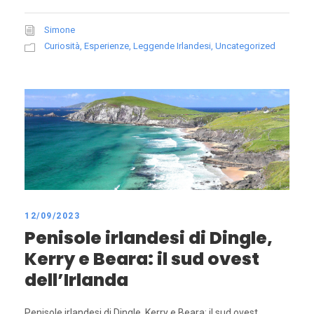
Simone
Curiosità
,
Esperienze
,
Leggende Irlandesi
,
Uncategorized
12/09/2023
Penisole irlandesi di Dingle,
Kerry e Beara: il sud ovest
dell’Irlanda
Penisole irlandesi di Dingle, Kerry e Beara: il sud ovest